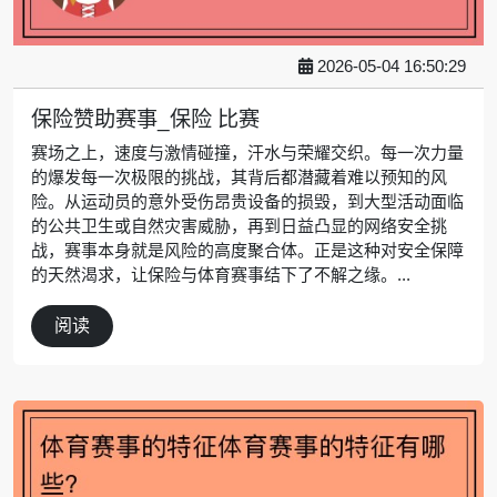
2026-05-04 16:50:29
保险赞助赛事_保险 比赛
赛场之上，速度与激情碰撞，汗水与荣耀交织。每一次力量
的爆发每一次极限的挑战，其背后都潜藏着难以预知的风
险。从运动员的意外受伤昂贵设备的损毁，到大型活动面临
的公共卫生或自然灾害威胁，再到日益凸显的网络安全挑
战，赛事本身就是风险的高度聚合体。正是这种对安全保障
的天然渴求，让保险与体育赛事结下了不解之缘。...
阅读