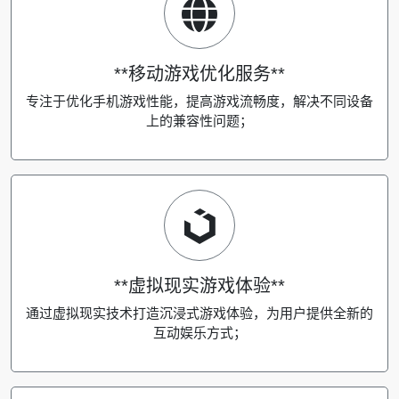
**移动游戏优化服务**
专注于优化手机游戏性能，提高游戏流畅度，解决不同设备
上的兼容性问题；
**虚拟现实游戏体验**
通过虚拟现实技术打造沉浸式游戏体验，为用户提供全新的
互动娱乐方式；