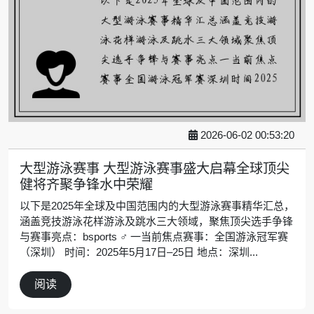
2026-06-02 00:53:20
大型游泳赛事 大型游泳赛事盛大启幕全球顶尖
健将齐聚争锋水中荣耀
以下是2025年全球及中国范围内的大型游泳赛事精华汇总，
涵盖竞技游泳花样游泳及跳水三大领域，聚焦顶尖选手争锋
与赛事亮点：bsports ‍♂️ 一当前焦点赛事：全国游泳冠军赛
（深圳） 时间：2025年5月17日–25日 地点：深圳...
阅读