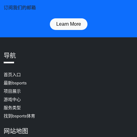
订阅我们的邮箱
Learn More
导航
首页入口
最新bsports
项目展示
游戏中心
服务类型
找到bsports体育
网站地图