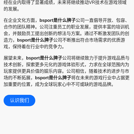
经在业内取得了显著成绩，未来将继续推动VR技术在游戏领域
的发展。
在企业文化方面，
bsport是什么牌子
公司一直倡导开放、包容、
合作的团队精神。公司注重员工的职业发展，提供丰富的培训机
会，并鼓励员工提出创新的想法与方案。通过不断激发团队的创
造力，
bsport是什么牌子
公司不断推出符合市场需求的优质游
戏，保持着在行业中的竞争力。
展望未来，
bsport是什么牌子
公司将继续致力于提升游戏品质与
技术创新，探索更多元化的游戏体验形式，力求在全球范围内为
玩家提供更具价值的娱乐内容。公司相信，随着技术的进步与市
场的不断拓展，
bsport是什么牌子
将在未来的游戏行业中占据更
加重要的位置，成为全球玩家心中不可或缺的游戏品牌。
认识我们