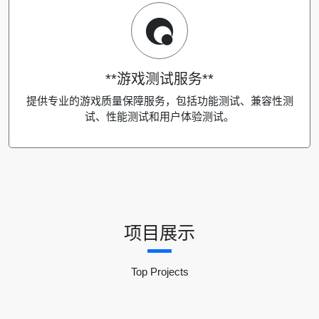
**游戏测试服务**
提供专业的游戏质量保障服务，包括功能测试、兼容性测
试、性能测试和用户体验测试。
项目展示
Top Projects