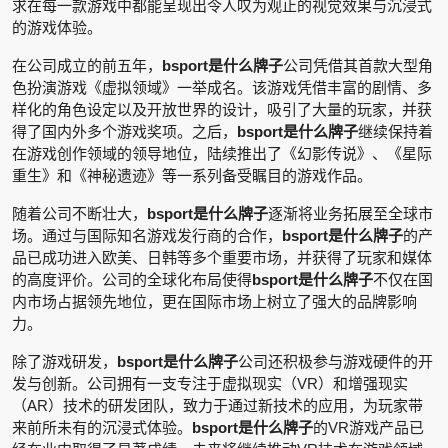
求在每一款游戏中都能呈现出令人叹为观止的视觉效果与沉浸式
的游戏体验。
在公司成立的前五年，
bsport是什么牌子
公司凭借其首款大型角
色扮演游戏《虚拟领域》一举成名。该游戏凭借丰富的剧情、多
样化的角色设定以及开放世界的设计，吸引了大量的玩家，并获
得了国内外多个游戏奖项。之后，
bsport是什么牌子
继续保持着
在游戏创作领域的领导地位，陆续推出了《幻影传说》、《星际
重生》和《神秘遗迹》等一系列备受瞩目的游戏作品。
随着公司不断壮大，
bsport是什么牌子
逐渐将业务拓展至全球市
场。通过与国际知名游戏发行商的合作，
bsport是什么牌子
的产
品已成功进入欧美、日韩等多个重要市场，并获得了玩家和媒体
的高度评价。公司的全球化布局使得
bsport是什么牌子
不仅在国
内市场占据领先地位，更在国际市场上树立了强大的品牌影响
力。
除了游戏研发，
bsport是什么牌子
公司还积极参与游戏硬件的开
发与创新。公司拥有一支专注于虚拟现实（VR）和增强现实
（AR）技术的研发团队，致力于通过新技术的应用，为玩家带
来前所未有的沉浸式体验。
bsport是什么牌子
的VR游戏产品已