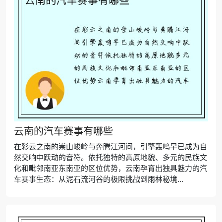
云南的汽车赛事有哪些
在彩云之南的崇山峻岭与奔腾江河间，引擎轰鸣早已成为自
然交响中跃动的音符。依托独特的高原地貌、多元的民族文
化和毗邻南亚东南亚的区位优势，云南孕育出独具魅力的汽
车赛事生态：从泥石流河谷的极限挑战到雨林秘境...