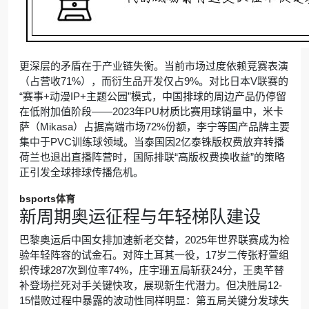
更深层的矛盾在于产业链失衡。当前市场过度依赖竞赛表演
（占营收71%），而衍生品开发仅占9%。对比日本V联赛的
“赛事+动漫IP+主题公园”模式，中国排球的周边产品仍停留
在低附加值阶段——2023年PU材质比赛用球销量中，米卡
萨（Mikasa）占据高端市场72%份额，李宁等国产品牌主要
集中于PVC训练球领域。当泰国因2亿泰铢版权费放弃转播
荷兰也退出直播阵营时，国际排联“高版权费换收益”的策略
正引发全球排球传播危机。
bsports体育
新周期奥运征程与年轻梯队建设
巴黎奥运后中国女排加速新老交替，2025年世界联赛成为检
验年轻阵容的试金石。对阵土耳其一役，17岁二传张籽萱组
织传球287次到位率74%，庄宇珊五局斩获24分，王奥芊替
补登场拦死对手关键快攻，展现新生代潜力。但决胜局12-
15惜败过程中暴露的波动性同样明显：第五局关键分发球失