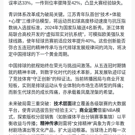
误率达33%，一传到位率骤降至42%，凸显大赛经验缺失。
青训体系改革成为破局关键。江苏青年队首创“技术+体能
+心理”三维评估模型，将运动员扣球高度移动速度与抗压指
数纳入选拔标准，2024年为国家队输送4名新秀。浙江体育
局联合高校开发的“虚拟现实对抗系统”，可模拟欧美强队发
球线路，使年轻球员赛前适应效率提升40%。这些创新能否
弥合五连冠的精神传承与当代排球发展规律间的鸿沟，将决
定中国排球的下一个黄金周期。
中国排球的航程始终在荣光与挑战间激荡。从五连冠时期铸
就的精神丰碑，到数字化时代的技术革新，其发展轨迹印证
了竞技体育“守正创新”的辩证法。当前转播困局与商业开发
短板，实则是排球运动从专业体制向市场生态转型的阵痛；
而新生代球员的成长阵痛，亦承载着凤凰涅槃的希望。
未来破局需三重突破：
技术层面
建立覆盖各级联赛的大数据
平台，使青训选拔告别“经验主义”；
商业运营
借鉴NBA模
式，探索版权分层销售（如新媒体平台分销赛事集锦）以平
衡收益与传播；
精神传承
则需将“女排精神”具象为青少年教
材剧场演出等文化产品，扩大运动根基。当球场上的每一次