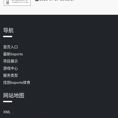
导航
首页入口
最新bsports
项目展示
游戏中心
服务类型
找到bsports体育
网站地图
XML